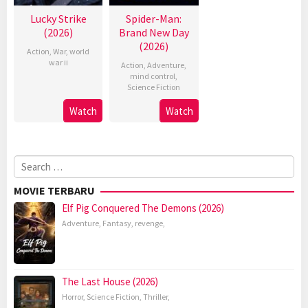
Lucky Strike
Spider-Man:
(2026)
Brand New Day
(2026)
Action
,
War
,
world
war ii
Action
,
Adventure
,
mind control
,
Science Fiction
Watch
Watch
Search
for:
MOVIE TERBARU
Elf Pig Conquered The Demons (2026)
Adventure
,
Fantasy
,
revenge
,
The Last House (2026)
Horror
,
Science Fiction
,
Thriller
,