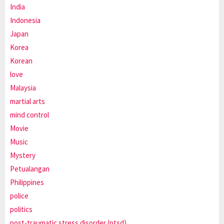
India
Indonesia
Japan
Korea
Korean
love
Malaysia
martial arts
mind control
Movie
Music
Mystery
Petualangan
Philippines
police
politics
post-traumatic stress disorder (ptsd)