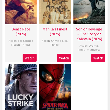
Beast Race
Manila’s Finest
Son of Revenge
(2026)
(2025)
– The Story of
Kalevala (2026)
Action
,
bet
,
Science
Action
,
Crime
,
police
,
Fiction
,
Thriller
Thriller
Action
,
Drama
,
finnish mythology
Watch
Watch
Watch