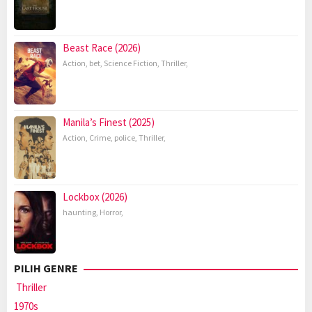
Beast Race (2026)
Action
,
bet
,
Science Fiction
,
Thriller
,
Manila’s Finest (2025)
Action
,
Crime
,
police
,
Thriller
,
Lockbox (2026)
haunting
,
Horror
,
PILIH GENRE
Thriller
1970s