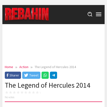
Skip
to
content
Home
Action
The Legend of Hercules 2014
Sharer
Tweet
The Legend of Hercules 2014
No votes