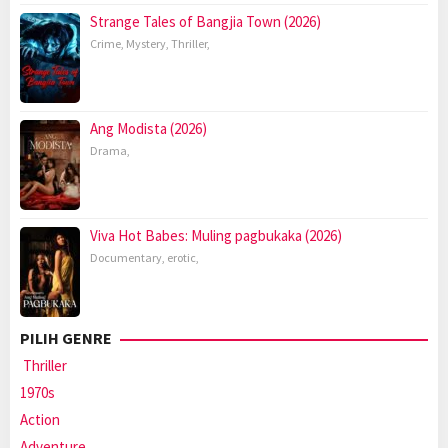
Strange Tales of Bangjia Town (2026)
Crime
,
Mystery
,
Thriller
,
Ang Modista (2026)
Drama
,
Viva Hot Babes: Muling pagbukaka (2026)
Documentary
,
erotic
,
PILIH GENRE
Thriller
1970s
Action
Adventure