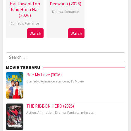
Hai Jawani Toh
Deewana (2026)
Ishq Hona Hai
Drama
,
Romance
(2026)
Comedy
,
Romance
Watch
Watch
Search
for:
MOVIE TERBARU
Bee My Love (2026)
Comedy
,
Romance
,
romcom
,
TV Movie
,
THE RIBBON HERO (2026)
Action
,
Animation
,
Drama
,
Fantasy
,
princess
,