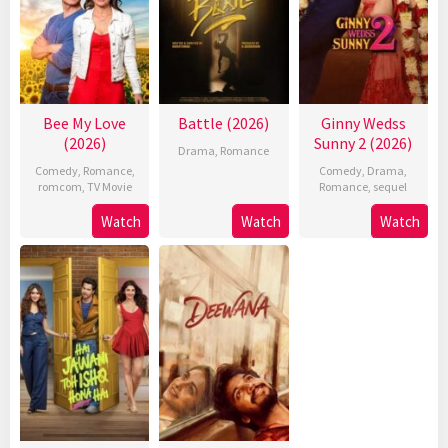
Bee My Love
Battle (2026)
Ginny Wedss
(2026)
Sunny 2 (2026)
Drama
,
Romance
Comedy
,
Romance
,
Comedy
,
Drama
,
romcom
,
TV Movie
Romance
,
sequel
Watch
Watch
Watch