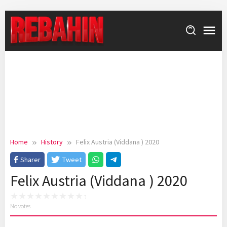
Skip
to
content
Home
History
Felix Austria (Viddana ) 2020
Sharer
Tweet
Felix Austria (Viddana ) 2020
No votes