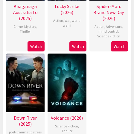
Anaganaga
Lucky Strike
Spider-Man:
Australia Lo
(2026)
Brand New Day
(2025)
(2026)
Action
,
War
,
world
war ii
Crime
,
Mystery
,
Action
,
Adventure
,
Thriller
mind control
,
Science Fiction
Watch
Watch
Watch
Down River
Voidance (2026)
(2025)
Science Fiction
,
Thriller
post-traumatic stress