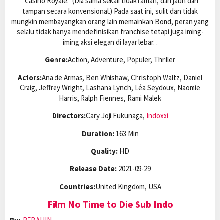
“Casino Royale.” (Dia sama sekali tidak ramah, dan jauh dari
tampan secara konvensional.) Pada saat ini, sulit dan tidak
mungkin membayangkan orang lain memainkan Bond, peran yang
selalu tidak hanya mendefinisikan franchise tetapi juga iming-
iming aksi elegan di layar lebar. .
Genre:
Action, Adventure, Populer, Thriller
Actors:
Ana de Armas, Ben Whishaw, Christoph Waltz, Daniel
Craig, Jeffrey Wright, Lashana Lynch, Léa Seydoux, Naomie
Harris, Ralph Fiennes, Rami Malek
Directors:
Cary Joji Fukunaga,
Indoxxi
Duration:
163 Min
Quality:
HD
Release Date:
2021-09-29
Countries:
United Kingdom, USA
Film No Time to Die Sub Indo
By:
REBAHIN