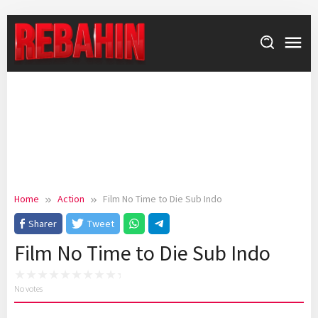
Skip
to
content
Home
Action
Film No Time to Die Sub Indo
Sharer
Tweet
Film No Time to Die Sub Indo
No votes