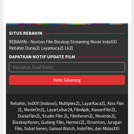
SITUS REBAHIN
REBAHIN – Nonton Film Bioskop Streaming Movie IndoXXI
Rebahin Dunia21 Layarkaca21 Lk21
DAPATKAN NOTIF UPDATE FILM
Rebahin, IndXXI (Indoxxi), Multiplex21, LayarKaca21, Kios Film
21, MovieOn21, LayarLebar24, FilmApik, KawanFilm21,
DuniaFilm21, Studio Film 21, FilmKeren21, Movindo21,
BioskopKeren, Gudang Film, Hermes21, 01nonton, Juragan
Film, Sobat keren, Ganool Watch, IndoFilm, dan MidasXXI