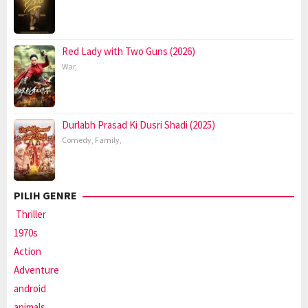
Red Lady with Two Guns (2026)
War
,
Durlabh Prasad Ki Dusri Shadi (2025)
Comedy
,
Family
,
PILIH GENRE
Thriller
1970s
Action
Adventure
android
animals