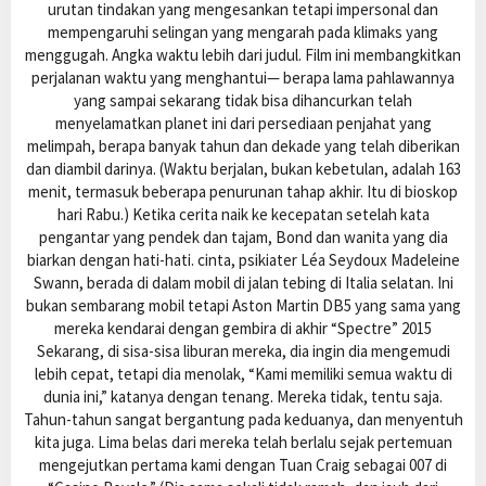
urutan tindakan yang mengesankan tetapi impersonal dan
mempengaruhi selingan yang mengarah pada klimaks yang
menggugah. Angka waktu lebih dari judul. Film ini membangkitkan
perjalanan waktu yang menghantui— berapa lama pahlawannya
yang sampai sekarang tidak bisa dihancurkan telah
menyelamatkan planet ini dari persediaan penjahat yang
melimpah, berapa banyak tahun dan dekade yang telah diberikan
dan diambil darinya. (Waktu berjalan, bukan kebetulan, adalah 163
menit, termasuk beberapa penurunan tahap akhir. Itu di bioskop
hari Rabu.) Ketika cerita naik ke kecepatan setelah kata
pengantar yang pendek dan tajam, Bond dan wanita yang dia
biarkan dengan hati-hati. cinta, psikiater Léa Seydoux Madeleine
Swann, berada di dalam mobil di jalan tebing di Italia selatan. Ini
bukan sembarang mobil tetapi Aston Martin DB5 yang sama yang
mereka kendarai dengan gembira di akhir “Spectre” 2015
Sekarang, di sisa-sisa liburan mereka, dia ingin dia mengemudi
lebih cepat, tetapi dia menolak, “Kami memiliki semua waktu di
dunia ini,” katanya dengan tenang. Mereka tidak, tentu saja.
Tahun-tahun sangat bergantung pada keduanya, dan menyentuh
kita juga. Lima belas dari mereka telah berlalu sejak pertemuan
mengejutkan pertama kami dengan Tuan Craig sebagai 007 di