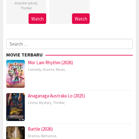
disorder (ptsd)
,
Thriller
Watch
Watch
Search
for:
MOVIE TERBARU
Mor Lam Rhythm (2026)
Comedy
,
Drama
,
Music
,
Anaganaga Australia Lo (2025)
Crime
,
Mystery
,
Thriller
,
Battle (2026)
Drama
,
Romance
,