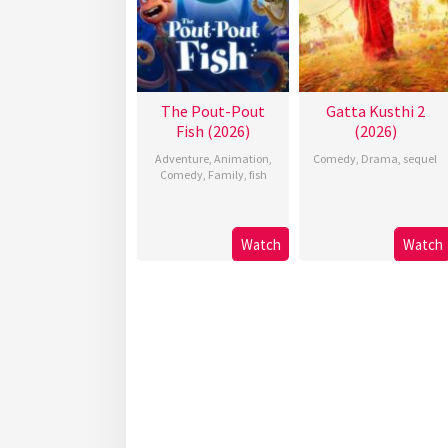
The Pout-Pout
Gatta Kusthi 2
Fish (2026)
(2026)
Adventure
,
Animation
,
Comedy
,
Drama
,
sequel
Comedy
,
Family
,
fish
Watch
Watch