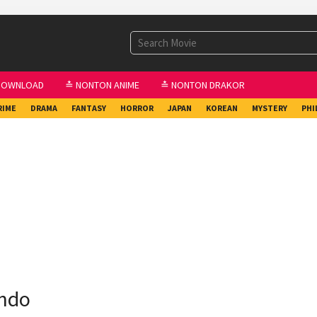
DOWNLOAD
≛ NONTON ANIME
≛ NONTON DRAKOR
RIME
DRAMA
FANTASY
HORROR
JAPAN
KOREAN
MYSTERY
PHI
Indo