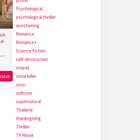
prison
Psychological
psychological thriller
questioning
Romance
Toh
ai
Romance+
Science Fiction
ce
self-destruction
sequel
serial killer
Watch
sexy
softcore
supernatural
Thailand
thanksgiving
Thriller
TV Movie