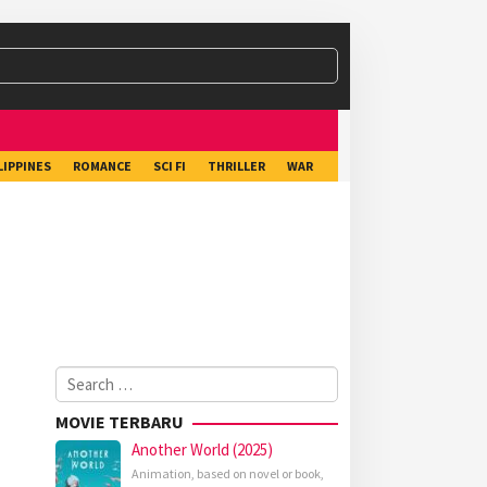
LIPPINES
ROMANCE
SCI FI
THRILLER
WAR
Search
for:
MOVIE TERBARU
Another World (2025)
Animation
,
based on novel or book
,