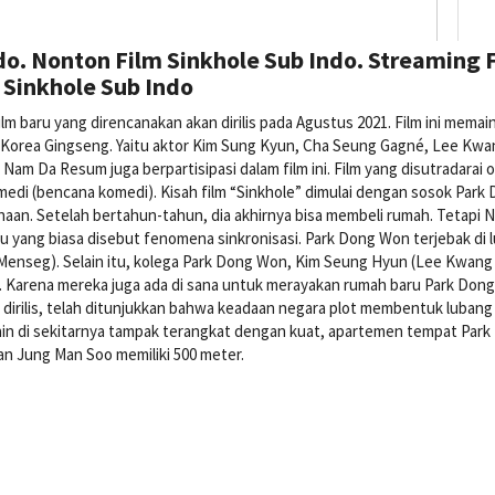
o. Nonton Film Sinkhole Sub Indo. Streaming 
Sinkhole Sub Indo
lm baru yang direncanakan akan dirilis pada Agustus 2021. Film ini memai
a Korea Gingseng. Yaitu aktor Kim Sung Kyun, Cha Seung Gagné, Lee Kw
 Nam Da Resum juga berpartisipasi dalam film ini. Film yang disutradarai 
di (bencana komedi). Kisah film “Sinkhole” dimulai dengan sosok Park
an. Setelah bertahun-tahun, dia akhirnya bisa membeli rumah. Tetapi N
au yang biasa disebut fenomena sinkronisasi. Park Dong Won terjebak di 
enseg). Selain itu, kolega Park Dong Won, Kim Seung Hyun (Lee Kwang
l. Karena mereka juga ada di sana untuk merayakan rumah baru Park Don
 dirilis, telah ditunjukkan bahwa keadaan negara plot membentuk lubang
 lain di sekitarnya tampak terangkat dengan kuat, apartemen tempat Par
n Jung Man Soo memiliki 500 meter.