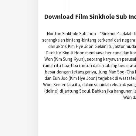
Download Film Sinkhole Sub Ind
Nonton Sinkhole Sub Indo – “Sinkhole” adalah fi
serangkaian bintang-bintang terkenal dari negar
dan aktris Kim Hye Joon. Selain itu, aktor muda
Direktur Kim Ji Hoon membawa bencana dan kome
Won (Kim Sung Kyun), seorang karyawan perusaha
rumah itu tiba-tiba runtuh dalam lubang besar at
besar dengan tetangganya, Jung Man Soo (Cha M
dan Eun Joo (Kim Hye Joon) terjebak di wastafe
Won. Sementara itu, dalam sejumlah ekstrak yang
(doline) di jantung Seoul. Bahkan jika bangunan
Won da