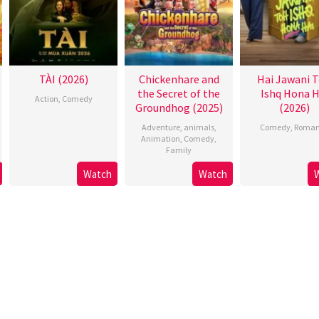
TÀI (2026)
Chickenhare and
Hai Jawani 
the Secret of the
Ishq Hona H
Action
,
Comedy
Groundhog (2025)
(2026)
Adventure
,
animals
,
Comedy
,
Roman
Animation
,
Comedy
,
Family
Watch
Watch