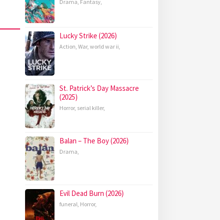
Drama
,
Fantasy
,
Lucky Strike (2026)
Action
,
War
,
world war ii
,
St. Patrick’s Day Massacre
(2025)
Horror
,
serial killer
,
Balan – The Boy (2026)
Drama
,
Evil Dead Burn (2026)
funeral
,
Horror
,