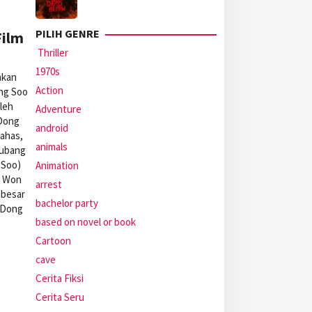
PILIH GENRE
Film
Thriller
1970s
nkan
Action
ang Soo
oleh
Adventure
 Dong
android
ahas,
animals
lubang
 Soo)
Animation
g Won
arrest
 besar
bachelor party
k Dong
based on novel or book
Cartoon
cave
Cerita Fiksi
Cerita Seru