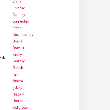
China
Chinese
Comedy
connected
Crime
Documentary
Drama
Drama+
Family
Hak-
Fantasy
finnish
fish
funeral
galaxy
History
Horror
idol group