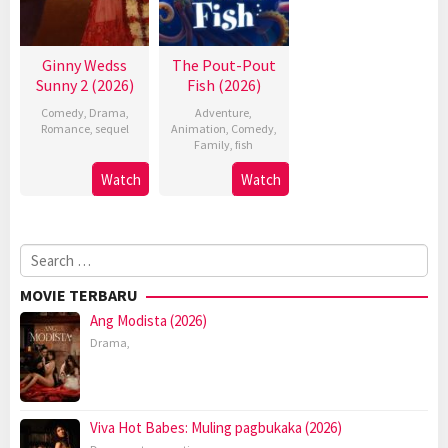
Ginny Wedss
The Pout-Pout
Sunny 2 (2026)
Fish (2026)
Comedy
,
Drama
,
Adventure
,
Romance
,
sequel
Animation
,
Comedy
,
Family
,
fish
Watch
Watch
Search
for:
MOVIE TERBARU
Ang Modista (2026)
Drama
,
Viva Hot Babes: Muling pagbukaka (2026)