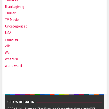
thanksgiving
Thriller
TV Movie
Uncategorized
USA
vampires
villa
War
Western
world war ii
SITUS REBAHIN
REBAHIN – Nonton Film Bioskop Streaming Movie IndoXXI