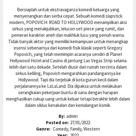
Bersiaplah untuk ekstravaganza komedi keluarga yang
menyenangkan dan serba cepat. Sebuah komedi slapstick
modern, POPOVICH: ROAD TO HOLLYWOOD menampilkan aksi
sirkus yang menakjubkan, lelucon set-piece yang rumit, dan
pemeran karakter aneh dan makhluk lucu yang penuh warna.
Tidak banyak aktor yang memiliki kemampuan untuk menangkap
esensi sebenarnya dari komedi fisik klasik seperti Gregory
Popovich, yang telah memimpin acaranya sendiri di Planet
Hollywood Hotel and Casino di jantung Las Vegas Strip selama
lebih dari satu dekade. Setelah diusir dari rumah tercinta dalam
sirkus keliling, Popovich mengarahkan pandangannya ke
Hollywood. Tapi dia terjebak di kota gurun kecil dalam
perjalanannya ke LaLaLand. Dia dipaksa untuk melakukan
serangkaian pekerjaan buntu di sana dengan harapan
menghasilkan cukup uang untuk keluar tetapi berakhir lebih dalam
dalam siklus kenakalan dan kemalangan komik.
By:
admin
Posted on:
27/01/2022
Genre:
Comedy, Family, Western
Year:
2022