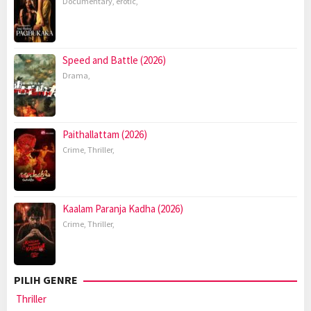
Documentary
,
erotic
,
Speed and Battle (2026)
Drama
,
Paithallattam (2026)
Crime
,
Thriller
,
Kaalam Paranja Kadha (2026)
Crime
,
Thriller
,
PILIH GENRE
Thriller