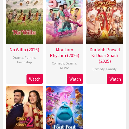
Na Willa (2026)
Mor Lam
Durlabh Prasad
Rhythm (2026)
Ki Dusri Shadi
Drama
,
Family
,
(2025)
friendship
Comedy
,
Drama
,
Music
Comedy
,
Family
Watch
Watch
Watch