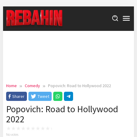
Skip
to
content
Home
Comedy
Popovich: Road to Hollywood 2022
Sharer
Tweet
Popovich: Road to Hollywood
2022
No votes